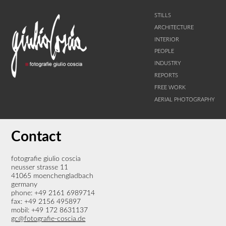
STILLS
ARCHITECTURE
INTERIOR
PEOPLE
INDUSTRY
REPORTS
FREE WORK
AERIAL PHOTOGRAPHY
Contact
fotografie giulio coscia
neusser strasse 11
41065 moenchengladbach
germany
phone: +49 2161 6989714
fax: +49 2156 495897
mobil: +49 172 8631137
gc@fotografie-coscia.de