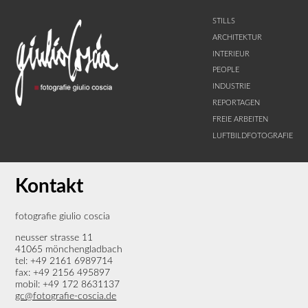
STILLS
ARCHITEKTUR
INTERIEUR
PEOPLE
INDUSTRIE
REPORTAGEN
FREIE ARBEITEN
LUFTBILDFOTOGRAFIE
Kontakt
fotografie giulio coscia
neusser strasse 11
41065 mönchengladbach
tel: +49 2161 6989714
fax: +49 2156 495897
mobil: +49 172 8631137
gc@fotografie-coscia.de